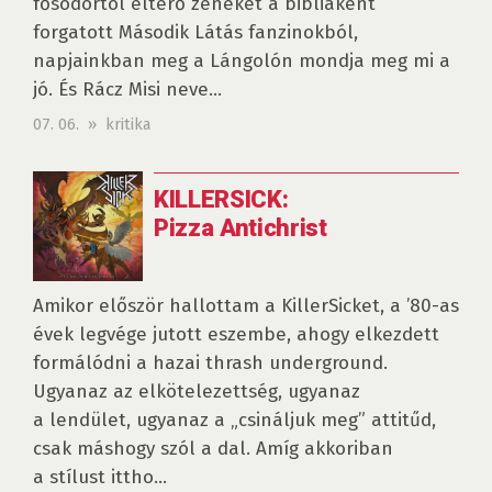
fősodortól eltérő zenéket a bibliaként
forgatott Második Látás fanzinokból,
napjainkban meg a Lángolón mondja meg mi a
jó. És Rácz Misi neve...
07. 06. » kritika
KILLERSICK:
Pizza Antichrist
Amikor először hallottam a KillerSicket, a ’80-as
évek legvége jutott eszembe, ahogy elkezdett
formálódni a hazai thrash underground.
Ugyanaz az elkötelezettség, ugyanaz
a lendület, ugyanaz a „csináljuk meg” attitűd,
csak máshogy szól a dal. Amíg akkoriban
a stílust ittho...