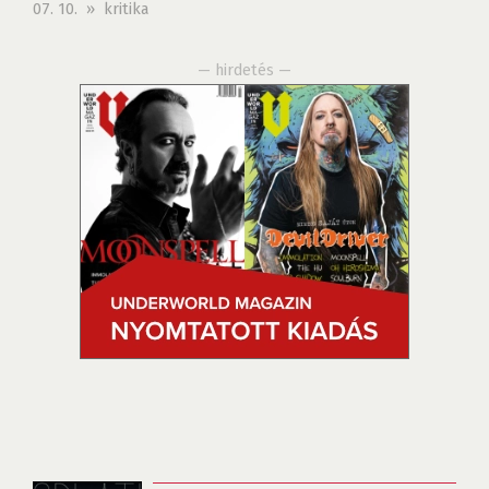
07. 10. » kritika
— hirdetés —