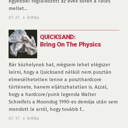
egyébbel foglalkozott az évek során a Fates
mellet...
07. 27. » kritika
QUICKSAND:
Bring On The Physics
Bár közhelynek hat, mégsem lehet elégszer
leírni, hogy a Quicksand nélkül nem pusztán
elmesélhetetlen lenne a poszthardcore
története, hanem eljátszhatatlan is. Azzal,
hogy a hardcore/punk legenda Walter
Schreifels a Moondog 1990-es demója után sem
mondott le arról, hogy tovább f...
07. 17. » kritika