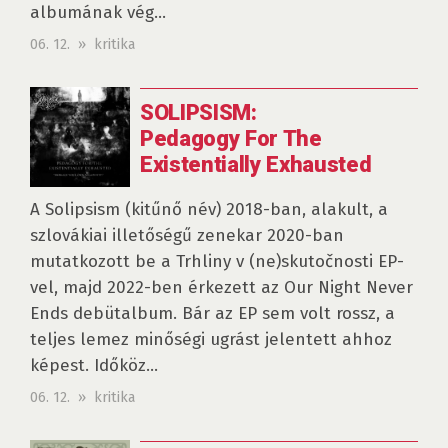
albumának vég...
06. 12. » kritika
SOLIPSISM:
Pedagogy For The
Existentially Exhausted
A Solipsism (kitűnő név) 2018-ban, alakult, a
szlovákiai illetőségű zenekar 2020-ban
mutatkozott be a Trhliny v (ne)skutočnosti EP-
vel, majd 2022-ben érkezett az Our Night Never
Ends debütalbum. Bár az EP sem volt rossz, a
teljes lemez minőségi ugrást jelentett ahhoz
képest. Időköz...
06. 12. » kritika