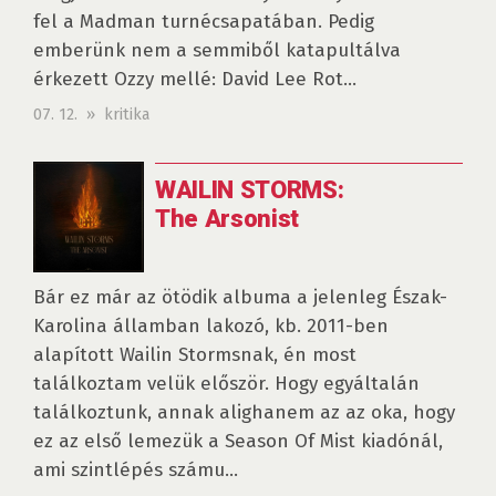
fel a Madman turnécsapatában. Pedig
emberünk nem a semmiből katapultálva
érkezett Ozzy mellé: David Lee Rot...
07. 12. » kritika
WAILIN STORMS:
The Arsonist
Bár ez már az ötödik albuma a jelenleg Észak-
Karolina államban lakozó, kb. 2011-ben
alapított Wailin Stormsnak, én most
találkoztam velük először. Hogy egyáltalán
találkoztunk, annak alighanem az az oka, hogy
ez az első lemezük a Season Of Mist kiadónál,
ami szintlépés számu...