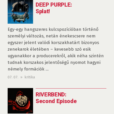
DEEP PURPLE:
Splat!
Egy-egy hangszeres kulcspozícióban történő
személyi változás, netán énekescsere nem
egyszer jelent valódi korszakhatárt bizonyos
zenekarok életében – kevesebb szó esik
ugyanakkor a producerekről, akik néha szintén
tudnak korszakos jelentőségű nyomot hagyni
némely formációk ...
07. 07. » kritika
RIVERBEND:
Second Episode