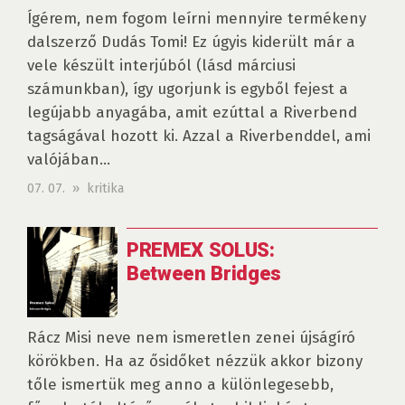
Ígérem, nem fogom leírni mennyire termékeny
dalszerző Dudás Tomi! Ez úgyis kiderült már a
vele készült interjúból (lásd márciusi
számunkban), így ugorjunk is egyből fejest a
legújabb anyagába, amit ezúttal a Riverbend
tagságával hozott ki. Azzal a Riverbenddel, ami
valójában...
07. 07. » kritika
PREMEX SOLUS:
Between Bridges
Rácz Misi neve nem ismeretlen zenei újságíró
körökben. Ha az ősidőket nézzük akkor bizony
tőle ismertük meg anno a különlegesebb,