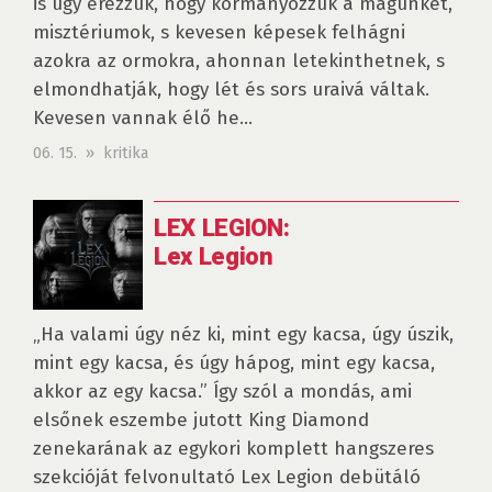
is úgy érezzük, hogy kormányozzuk a magunkét,
misztériumok, s kevesen képesek felhágni
azokra az ormokra, ahonnan letekinthetnek, s
elmondhatják, hogy lét és sors uraivá váltak.
Kevesen vannak élő he...
06. 15. » kritika
LEX LEGION:
Lex Legion
„Ha valami úgy néz ki, mint egy kacsa, úgy úszik,
mint egy kacsa, és úgy hápog, mint egy kacsa,
akkor az egy kacsa.” Így szól a mondás, ami
elsőnek eszembe jutott King Diamond
zenekarának az egykori komplett hangszeres
szekcióját felvonultató Lex Legion debütáló