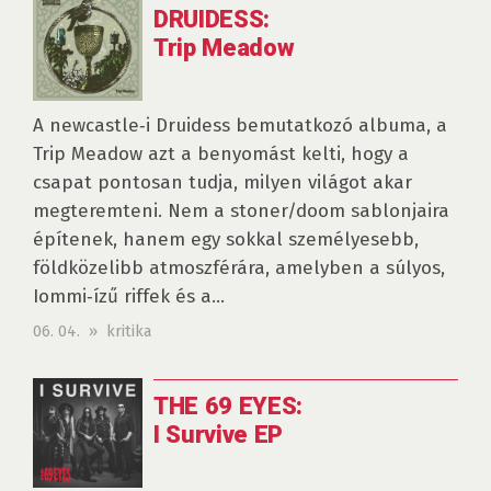
DRUIDESS:
Trip Meadow
A newcastle‑i Druidess bemutatkozó albuma, a
Trip Meadow azt a benyomást kelti, hogy a
csapat pontosan tudja, milyen világot akar
megteremteni. Nem a stoner/doom sablonjaira
építenek, hanem egy sokkal személyesebb,
földközelibb atmoszférára, amelyben a súlyos,
Iommi‑ízű riffek és a...
06. 04. » kritika
THE 69 EYES:
I Survive EP