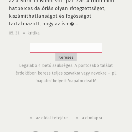
az a Born To Bleed volt pár éve. A több mint
hatperces dalóriás olyan rétegzettséget,
kiszámít­hatlanságot és fogósságot
tartalmazott, hogy az ism�...
05. 31. » kritika
Legalább 4 betű szükséges. A pontosabb találat
érdekében keress teljes szavakra vagy nevekre – pl.
'napalm' helyett 'napalm death'.
»
az oldal tetejére
»
a címlapra