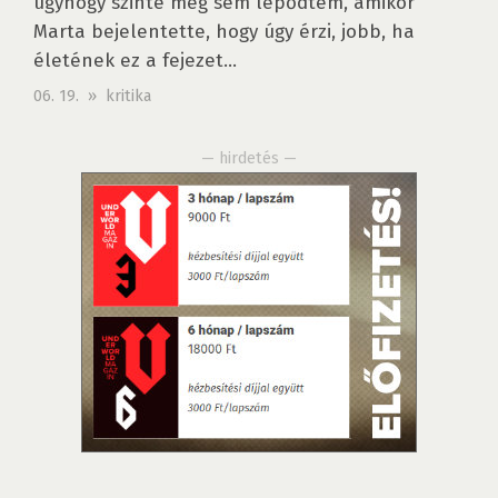
úgyhogy szinte meg sem lepődtem, amikor
Marta bejelentette, hogy úgy érzi, jobb, ha
életének ez a fejezet...
06. 19. » kritika
— hirdetés —