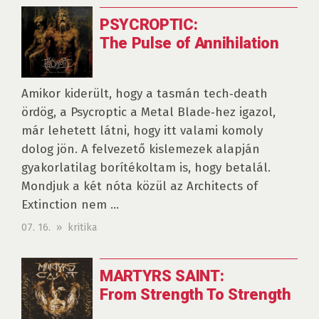
PSYCROPTIC:
The Pulse of Annihilation
Amikor kiderült, hogy a tasmán tech‑death
ördög, a Psycroptic a Metal Blade‑hez igazol,
már lehetett látni, hogy itt valami komoly
dolog jön. A felvezető kislemezek alapján
gyakorlatilag borítékoltam is, hogy betalál.
Mondjuk a két nóta közül az Architects of
Extinction nem ...
07. 16. » kritika
MARTYRS SAINT:
From Strength To Strength