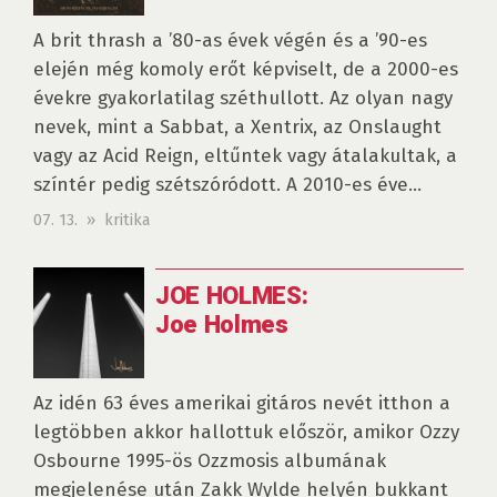
A brit thrash a ’80-as évek végén és a ’90-es
elején még komoly erőt képviselt, de a 2000-es
évekre gyakorlatilag széthullott. Az olyan nagy
nevek, mint a Sabbat, a Xentrix, az Onslaught
vagy az Acid Reign, eltűntek vagy átalakultak, a
színtér pedig szétszóródott. A 2010-es éve...
07. 13. » kritika
JOE HOLMES:
Joe Holmes
Az idén 63 éves amerikai gitáros nevét itthon a
legtöbben akkor hallottuk először, amikor Ozzy
Osbourne 1995-ös Ozzmosis albumának
megjelenése után Zakk Wylde helyén bukkant