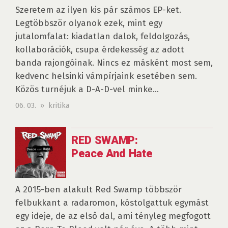
Szeretem az ilyen kis pár számos EP-ket.
Legtöbbször olyanok ezek, mint egy
jutalomfalat: kiadatlan dalok, feldolgozás,
kollaborációk, csupa érdekesség az adott
banda rajongóinak. Nincs ez másként most sem,
kedvenc helsinki vámpírjaink esetében sem.
Közös turnéjuk a D-A-D-vel minke...
06. 03. » kritika
RED SWAMP:
Peace And Hate
A 2015-ben alakult Red Swamp többször
felbukkant a radaromon, kóstolgattuk egymást
egy ideje, de az első dal, ami tényleg megfogott