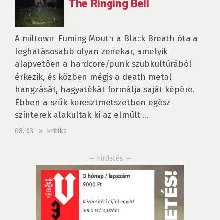
The Ringing Bell
A miltowni Fuming Mouth a Black Breath óta a
leghatásosabb olyan zenekar, amelyik
alapvetően a hardcore/punk szubkultúrából
érkezik, és közben mégis a death metal
hangzását, hagyatékát formálja saját képére.
Ebben a szűk keresztmetszetben egész
színterek alakultak ki az elmúlt ...
08. 03. » kritika
— hirdetés —