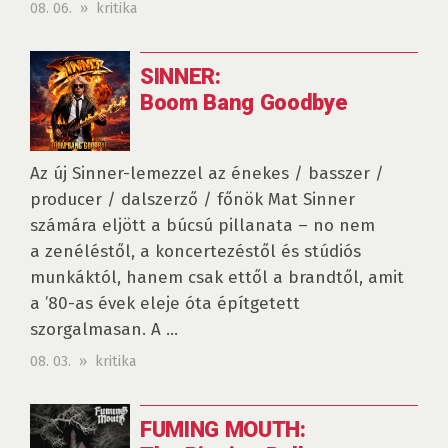
08. 06. » kritika
SINNER:
Boom Bang Goodbye
Az új Sinner-lemezzel az énekes / basszer /
producer / dalszerző / főnök Mat Sinner
számára eljött a búcsú pillanata – no nem
a zenéléstől, a koncertezéstől és stúdiós
munkáktól, hanem csak ettől a brandtől, amit
a ’80-as évek eleje óta építgetett
szorgalmasan. A ...
08. 03. » kritika
FUMING MOUTH: