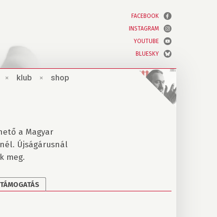
FACEBOOK
INSTAGRAM
YOUTUBE
BLUESKY
×
klub
×
shop
hető a Magyar
nél. Újságárusnál
k meg.
TÁMOGATÁS