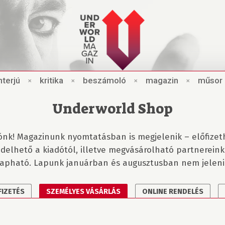
nt
e
rjú
×
kri
t
ik
a
×
beszámo
l
ó
×
magazin
×
műsor
Underworld Shop
ónk! Magazinunk nyomtatásban is megjelenik – előfizet
delhető a kiadótól, illetve megvásárolható partnereink
apható. Lapunk januárban és augusztusban nem jeleni
FIZETÉS
SZEMÉLYES
VÁSÁRLÁS
ONLINE RENDELÉS