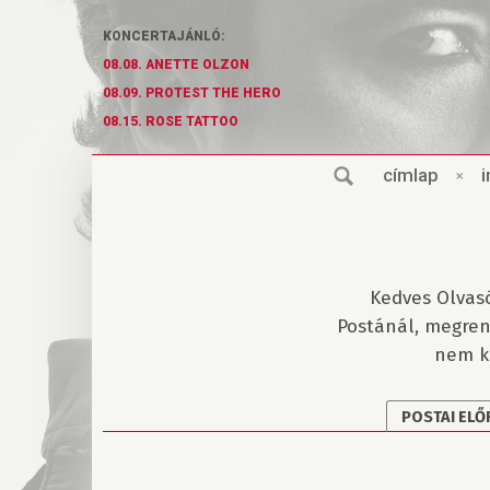
KONCERTAJÁNLÓ:
08.08. ANETTE OLZON
08.09. PROTEST THE HERO
08.15. ROSE TATTOO
cí
m
lap
×
i
Kedves Olvas
Postánál, megren
nem k
POSTAI
ELŐ