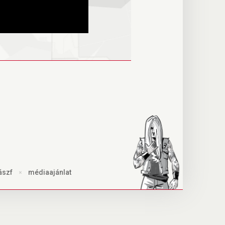
ászf
×
médiaajánlat