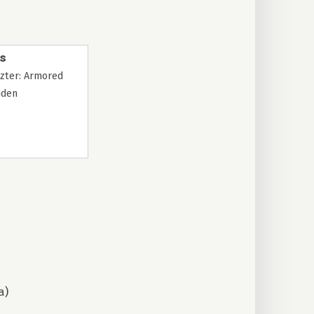
us
zter: Armored
iden
a)