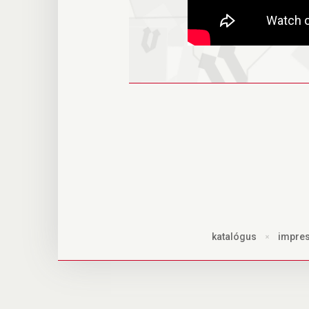
katalógus
×
impre