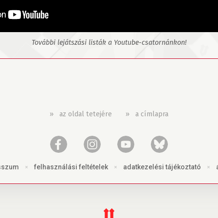
További lejátszási listák a Youtube-csatornánkon!
»
az oldal tetejére
»
a címlapra
sszum
×
felhasználási feltételek
×
adatkezelési tájékoztató
×