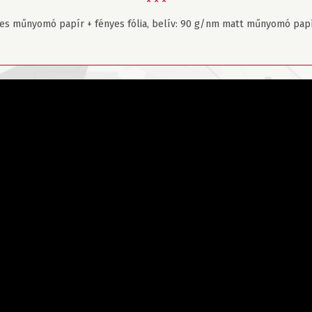
× × ×
es műnyomó papír + fényes fólia, belív: 90 g/nm matt műnyomó papír,