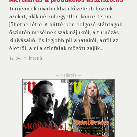
Turnéarcok rovatunkban közelebb hozzuk
azokat, akik nélkül egyetlen koncert sem
jöhetne létre. A háttérben dolgozó stábtagok
őszintén mesélnek szakmájukról, a turnézás
kihívásairól és legjobb pillanatairól, arról az
életről, ami a színfalak mögött zajlik....
12. 04. » interjú
— hirdetés —