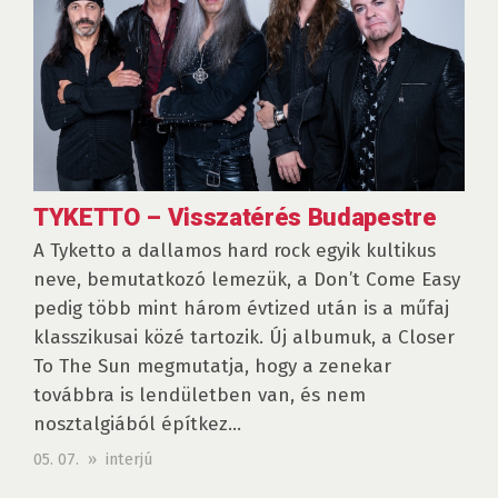
TYKETTO – Visszatérés Budapestre
A Tyketto a dallamos hard rock egyik kultikus
neve, bemutatkozó lemezük, a Don’t Come Easy
pedig több mint három évtized után is a műfaj
klasszikusai közé tartozik. Új albumuk, a Closer
To The Sun megmutatja, hogy a zenekar
továbbra is lendületben van, és nem
nosztalgiából építkez...
05. 07. » interjú