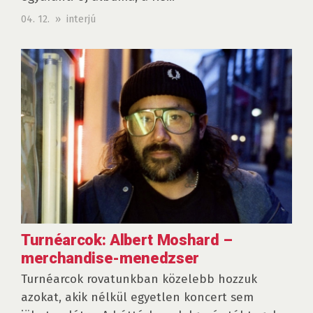
04. 12. » interjú
Turnéarcok: Albert Moshard –
merchandise-menedzser
Turnéarcok rovatunkban közelebb hozzuk
azokat, akik nélkül egyetlen koncert sem