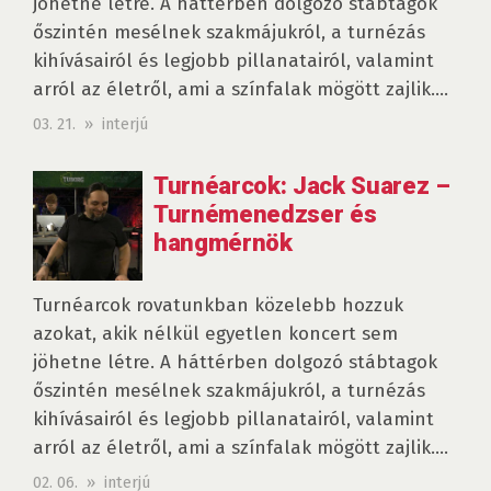
jöhetne létre. A háttérben dolgozó stábtagok
őszintén mesélnek szakmájukról, a turnézás
kihívásairól és legjobb pillanatairól, valamint
arról az életről, ami a színfalak mögött zajlik....
03. 21. » interjú
Turnéarcok: Jack Suarez –
Turnémenedzser és
hangmérnök
Turnéarcok rovatunkban közelebb hozzuk
azokat, akik nélkül egyetlen koncert sem
jöhetne létre. A háttérben dolgozó stábtagok
őszintén mesélnek szakmájukról, a turnézás
kihívásairól és legjobb pillanatairól, valamint
arról az életről, ami a színfalak mögött zajlik....
02. 06. » interjú