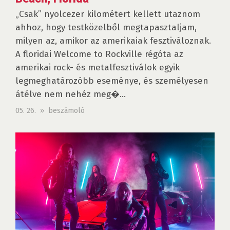
„Csak” nyolcezer kilométert kellett utaznom
ahhoz, hogy testközelből megtapasztaljam,
milyen az, amikor az amerikaiak fesztiváloznak.
A floridai Welcome to Rockville régóta az
amerikai rock- és metalfesztiválok egyik
legmeghatározóbb eseménye, és személyesen
átélve nem nehéz meg�...
05. 26. » beszámoló