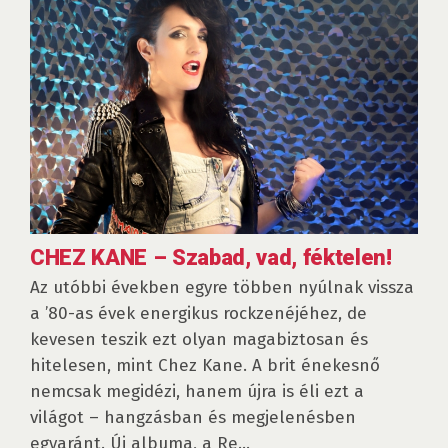
CHEZ KANE – Szabad, vad, féktelen!
Az utóbbi években egyre többen nyúlnak vissza
a ’80-as évek energikus rockzenéjéhez, de
kevesen teszik ezt olyan magabiztosan és
hitelesen, mint Chez Kane. A brit énekesnő
nemcsak megidézi, hanem újra is éli ezt a
világot – hangzásban és megjelenésben
egyaránt. Új albuma, a Re...