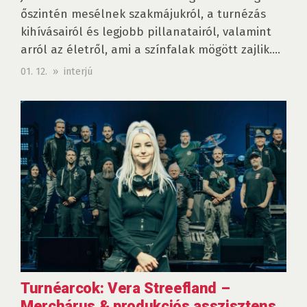
őszintén mesélnek szakmájukról, a turnézás
kihívásairól és legjobb pillanatairól, valamint
arról az életről, ami a színfalak mögött zajlik....
01. 12. » interjú
Turnéarcok: Vera Streefland –
Merchárus & produkciós asszisztens