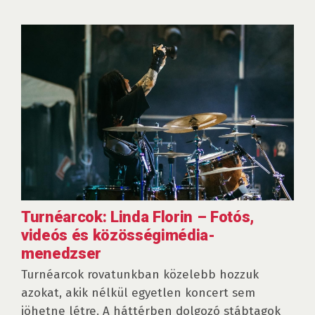
Turnéarcok: Linda Florin – Fotós,
videós és közösségimédia-
menedzser
Turnéarcok rovatunkban közelebb hozzuk
azokat, akik nélkül egyetlen koncert sem
jöhetne létre. A háttérben dolgozó stábtagok