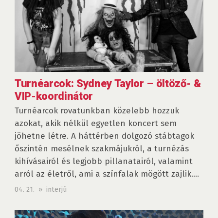
Turnéarcok: Sydney Taylor – öltöző- &
VIP-koordinátor
Turnéarcok rovatunkban közelebb hozzuk
azokat, akik nélkül egyetlen koncert sem
jöhetne létre. A háttérben dolgozó stábtagok
őszintén mesélnek szakmájukról, a turnézás
kihívásairól és legjobb pillanatairól, valamint
arról az életről, ami a színfalak mögött zajlik....
04. 21. » interjú