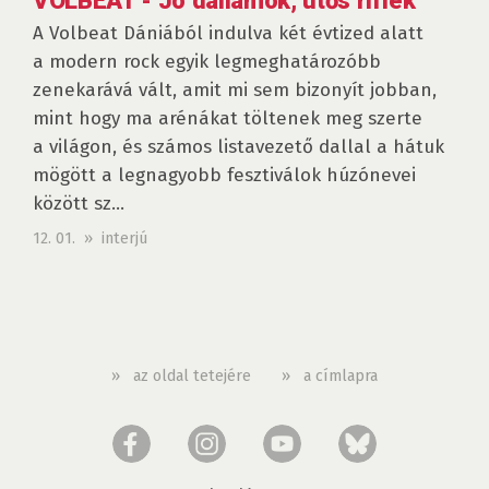
VOLBEAT - Jó dallamok, ütős riffek
A Volbeat Dániából indulva két évtized alatt
a modern rock egyik legmeghatározóbb
zenekarává vált, amit mi sem bizonyít jobban,
mint hogy ma arénákat töltenek meg szerte
a világon, és számos listavezető dallal a hátuk
mögött a legnagyobb fesztiválok húzónevei
között sz...
12. 01. » interjú
»
az oldal tetejére
»
a címlapra