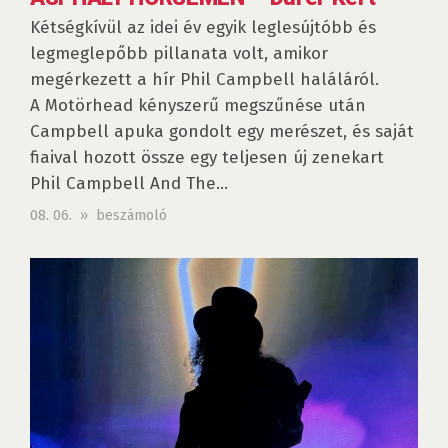
Kétségkívül az idei év egyik leglesújtóbb és
legmeglepőbb pillanata volt, amikor
megérkezett a hír Phil Campbell haláláról.
A Motörhead kényszerű megszűnése után
Campbell apuka gondolt egy merészet, és saját
fiaival hozott össze egy teljesen új zenekart
Phil Campbell And The...
08. 06. » beszámoló