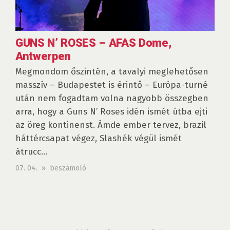
GUNS N’ ROSES – AFAS Dome,
Antwerpen
Megmondom őszintén, a tavalyi meglehetősen
masszív – Budapestet is érintő – Európa-turné
után nem fogadtam volna nagyobb összegben
arra, hogy a Guns N’ Roses idén ismét útba ejti
az öreg kontinenst. Ámde ember tervez, brazil
háttércsapat végez, Slashék végül ismét
átrucc...
07. 04. » beszámoló