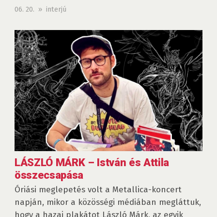
06. 20. » interjú
LÁSZLÓ MÁRK – István és Attila
összecsapása
Óriási meglepetés volt a Metallica-koncert
napján, mikor a közösségi médiában megláttuk,
hogy a hazai plakátot László Márk, az egyik