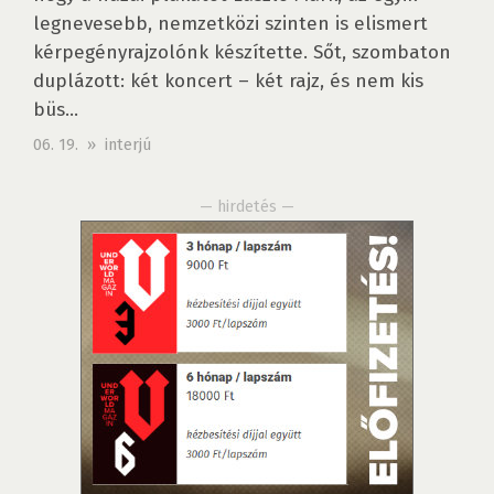
legnevesebb, nemzetközi szinten is elismert
kérpegényrajzolónk készítette. Sőt, szombaton
duplázott: két koncert – két rajz, és nem kis
büs...
06. 19. » interjú
— hirdetés —