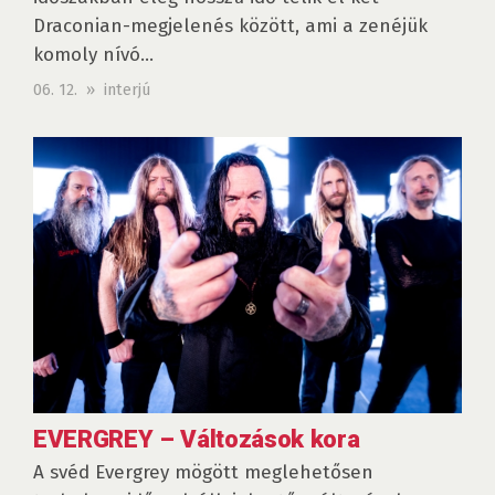
Draconian-megjelenés között, ami a zenéjük
komoly nívó...
06. 12. » interjú
EVERGREY – Változások kora
A svéd Evergrey mögött meglehetősen