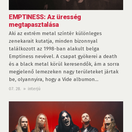
EMPTINESS: Az üresség
megtapasztalása
Aki az extrém metal színtér különleges
zenekarait kutatja, minden bizonnyal
találkozott az 1998-ban alakult belga
Emptiness nevével. A csapat gyökerei a death
és a black metal körül keresendők, ám a sorra
megjelenő lemezeken nagy területeket jártak
be, olyannyira, hogy a Vide albumon...
07. 28. » interjú