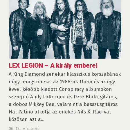
LEX LEGION – A király emberei
A King Diamond zenekar klasszikus korszakának
négy hangszerese, az 1988-as Them és az egy
évvel később kiadott Conspiracy albumokon
szereplő Andy LaRocque és Pete Blakk gitáros,
a dobos Mikkey Dee, valamint a basszus­gitáros
Hal Patino alkotja az énekes Nils K. Rue-val
közösen azt a...
06. 13. » interjú