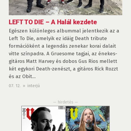
LEFT TO DIE – A Halál kezdete
Egészen különleges albummal jelentkezik az a
Left To Die, amelyik ez idáig Death tribute
formációként a legendás zenekar korai dalait
vitte színpadra. A Gruesome tagjai, az énekes-
gitáros Matt Harvey és dobos Gus Rios mellett
két egykori Death-zenészt, a gitáros Rick Rozzt
és az Obit...
07. 12. » interjú
— hirdetés —