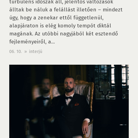
turbulens időszak áll, jelentős változások
álltak be náluk a felállást illetően – mindezt
úgy, hogy a zenekar ettől függetlenül,
alapjáraton is elég komoly tempót diktál
magának. Az utóbbi nagyjából két esztendő
fejleményeiről, a...
06. 10. » interjú