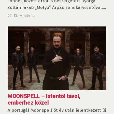
Többek között erről is beszélgetett György
Zoltán Jakab „Motyó” Árpád zenekarvezetővel....
07. 15. » interjú
MOONSPELL – Istentől távol,
emberhez közel
A portugál Moonspell öt év után jelentkezett új