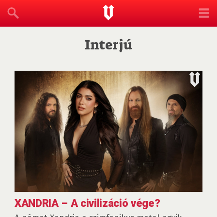
Interjú
XANDRIA – A civilizáció vége?