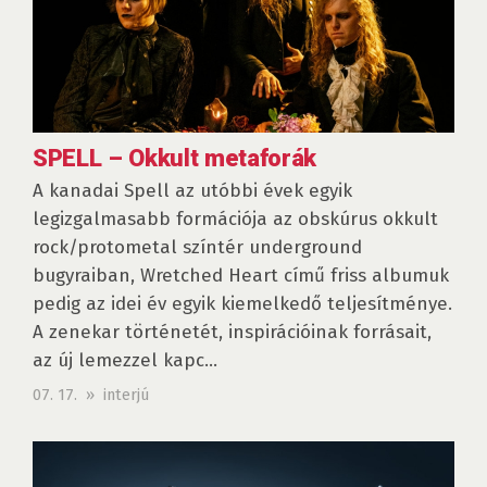
SPELL – Okkult metaforák
A kanadai Spell az utóbbi évek egyik
legizgalmasabb formációja az obskúrus okkult
rock/protometal színtér underground
bugyraiban, Wretched Heart című friss albumuk
pedig az idei év egyik kiemelkedő teljesítménye.
A zenekar történetét, inspirációinak forrásait,
az új lemezzel kapc...
07. 17. » interjú