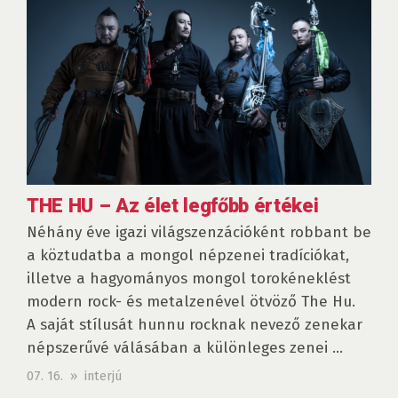
THE HU – Az élet legfőbb értékei
Néhány éve igazi világszenzációként robbant be
a köztudatba a mongol népzenei tradíciókat,
illetve a hagyományos mongol torokéneklést
modern rock- és metalzenével ötvöző The Hu.
A saját stílusát hunnu rocknak nevező zenekar
népszerűvé válásában a különleges zenei ...
07. 16. » interjú