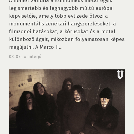
A német Xandria a szimfonikus metal egyik
legismertebb és legnagyobb múltú európai
képviselője, amely több évtizede ötvözi a
monumentális zenekari hangszereléseket, a
filmzenei hatásokat, a kórusokat és a metal
különböző ágait, miközben folyamatosan képes
megújulni. A Marco H...
08. 07. » interjú