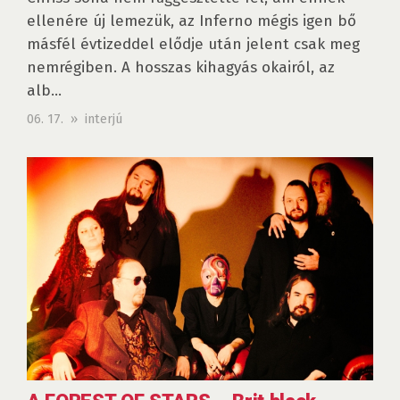
ellenére új lemezük, az Inferno mégis igen bő
másfél évtizeddel elődje után jelent csak meg
nemrégiben. A hosszas kihagyás okairól, az
alb...
06. 17. » interjú