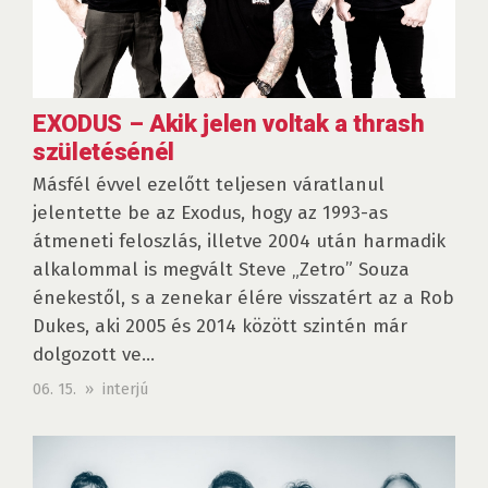
EXODUS – Akik jelen voltak a thrash
születésénél
Másfél évvel ezelőtt teljesen váratlanul
jelentette be az Exodus, hogy az 1993-as
átmeneti feloszlás, illetve 2004 után harmadik
alkalommal is megvált Steve „Zetro” Souza
énekestől, s a zenekar élére visszatért az a Rob
Dukes, aki 2005 és 2014 között szintén már
dolgozott ve...
06. 15. » interjú