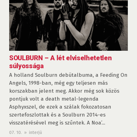
SOULBURN – A lét elviselhetetlen
súlyossága
A holland Soulburn debütalbuma, a Feeding On
Angels, 1998-ban, még egy teljesen más
korszakban jelent meg. Akkor még sok közös
pontjuk volt a death metal-legenda
Asphyxszel, de ezek a szálak fokozatosan
szertefoszlottak és a Soulburn 2014-es
visszatérésével meg is szűntek. A Noa’...
07. 10. » interjú