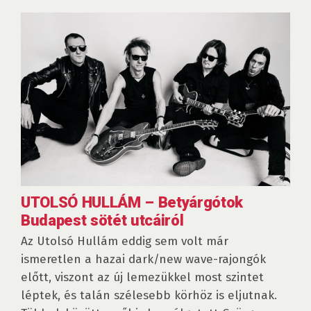
UTOLSÓ HULLÁM – Betyárgótok
Budapest sötét utcáiról
Az Utolsó Hullám eddig sem volt már
ismeretlen a hazai dark/new wave-rajongók
előtt, viszont az új lemezükkel most szintet
léptek, és talán szélesebb körhöz is eljutnak.