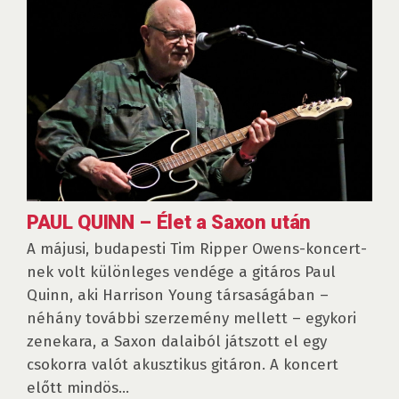
PAUL QUINN – Élet a Saxon után
A májusi, budapesti Tim Ripper Owens-koncert­
nek volt különleges vendége a gitáros Paul
Quinn, aki Harrison Young társaságában –
néhány további szerzemény mellett – egykori
zenekara, a Saxon dalaiból játszott el egy
csokorra valót akusztikus gitáron. A koncert
előtt mindös...