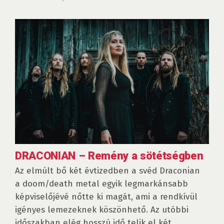
DRACONIAN – Remény a sötétségben
Az elmúlt bő két évtizedben a svéd Draconian
a doom/death metal egyik legmarkánsabb
képviselőjévé nőtte ki magát, ami a rendkívül
igényes lemezeknek köszönhető. Az utóbbi
időszakban elég hosszú idő telik el két