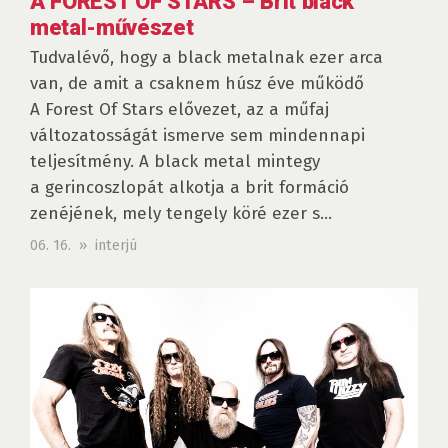
A FOREST OF STARS – Brit black
metal-művészet
Tudvalévő, hogy a black metalnak ezer arca
van, de amit a csaknem húsz éve működő
A Forest Of Stars elővezet, az a műfaj
változatosságát ismerve sem mindennapi
teljesítmény. A black metal mintegy
a gerincoszlopát alkotja a brit formáció
zenéjének, mely tengely köré ezer s...
06. 16. » interjú