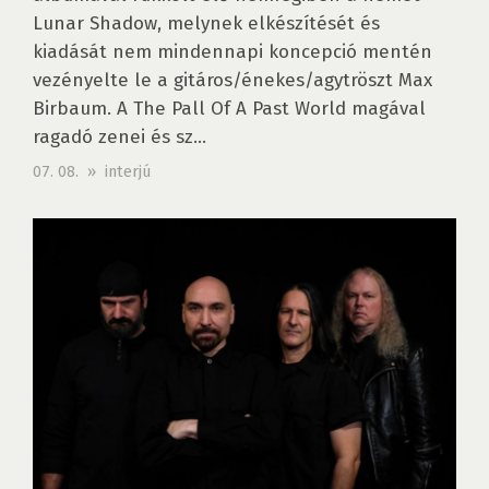
Lunar Shadow, melynek elkészítését és
kiadását nem mindennapi koncepció mentén
vezényelte le a gitáros/énekes/agytröszt Max
Birbaum. A The Pall Of A Past World magával
ragadó zenei és sz...
07. 08. » interjú