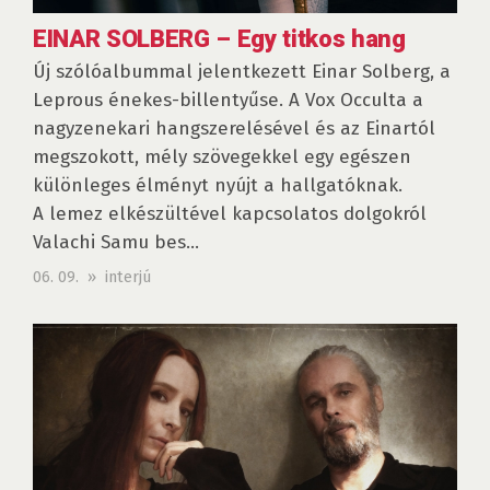
EINAR SOLBERG – Egy titkos hang
Új szólóalbummal jelentkezett Einar Solberg, a
Leprous énekes-billentyűse. A Vox Occulta a
nagyzenekari hangszerelésével és az Einartól
megszokott, mély szövegekkel egy egészen
különleges élményt nyújt a hallgatóknak.
A lemez elkészültével kapcsolatos dolgokról
Valachi Samu bes...
06. 09. » interjú