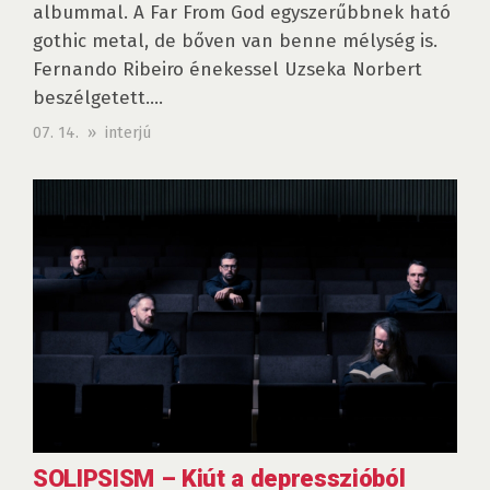
albummal. A Far From God egyszerűbbnek ható
gothic metal, de bőven van benne mélység is.
Fernando Ribeiro énekessel Uzseka Norbert
beszélgetett....
07. 14. » interjú
SOLIPSISM – Kiút a depresszióból