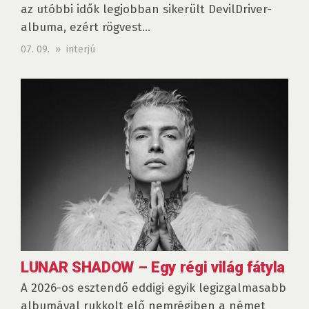
az utóbbi idők legjobban sikerült DevilDriver-
albuma, ezért rögvest...
07. 09. » interjú
LUNAR SHADOW – Egy régi világ fátyla
A 2026-os esztendő eddigi egyik legizgalmasabb
albumával rukkolt elő nemrégiben a német