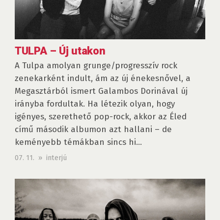
TULPA – Új utakon
A Tulpa amolyan grunge/progresszív rock
zenekarként indult, ám az új énekesnővel, a
Megasztárból ismert Galambos Dorinával új
irányba fordultak. Ha létezik olyan, hogy
igényes, szerethető pop-rock, akkor az Éled
című második albumon azt hallani – de
keményebb témákban sincs hi...
07. 11. » interjú