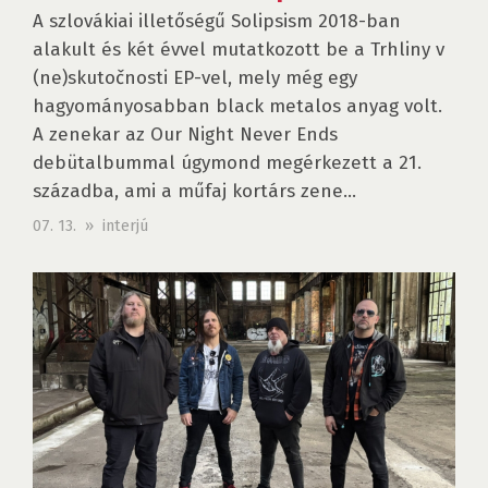
A szlovákiai illetőségű Solipsism 2018-ban
alakult és két évvel mutatkozott be a Trhliny v
(ne)skutočnosti EP-vel, mely még egy
hagyományosabban black metalos anyag volt.
A zenekar az Our Night Never Ends
debütalbummal úgymond megérkezett a 21.
századba, ami a műfaj kortárs zene...
07. 13. » interjú