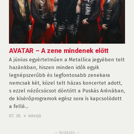
AVATAR – A zene mindenek előtt
A június egyértelműen a Metallica jegyében telt
hazánkban, hiszen minden idők egyik
legnépszerűbb és legfontosabb zenekara
nemcsak két, közel telt házas koncertet adott,
s ezzel nézőcsúcsot döntött a Puskás Arénában,
de kísérőprogramok egész sora is kapcsolódott
a fellé...
07. 20. » interjú
— hirdetés —