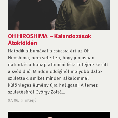
OH HIROSHIMA – Kalandozások
Átokföldén
Hatodik albumával a csúcsra ért az Oh
Hiroshima, nem véletlen, hogy júniusban
nálunk is a hónap albumai lista tetejére került
a svéd duó. Minden eddiginél mélyebb dalok
születtek, amiket minden alkalommal
különleges élmény újra hallgatni. A lemez
születéséről György Zoltá...
07. 06. » interjú