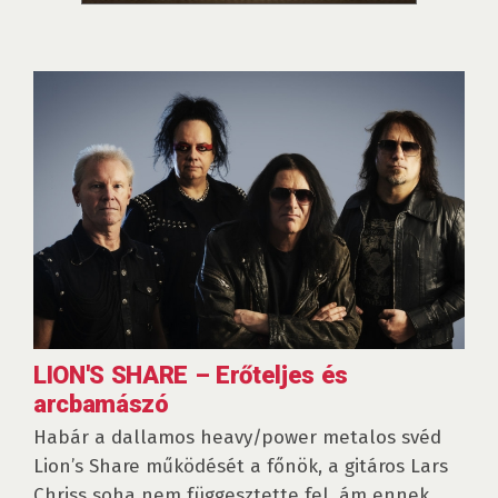
LION'S SHARE – Erőteljes és
arcbamászó
Habár a dallamos heavy/power metalos svéd
Lion’s Share működését a főnök, a gitáros Lars
Chriss soha nem függesztette fel, ám ennek