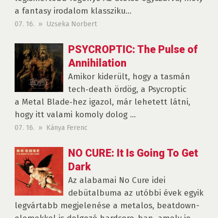
a fantasy irodalom klassziku...
07. 16. » Uzseka Norbert
PSYCROPTIC: The Pulse of
Annihilation
Amikor kiderült, hogy a tasmán
tech‑death ördög, a Psycroptic
a Metal Blade‑hez igazol, már lehetett látni,
hogy itt valami komoly dolog ...
07. 16. » Kánya Ferenc
NO CURE: It Is Going To Get
Dark
Az alabamai No Cure idei
debütalbuma az utóbbi évek egyik
legvártabb megjelenése a metalos, beatdown-