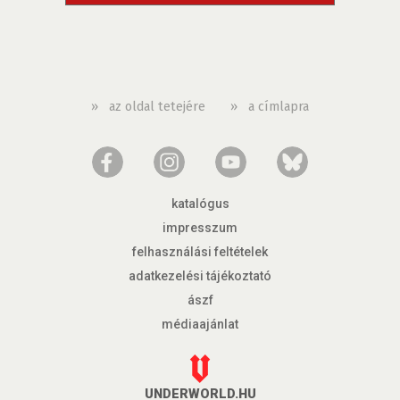
»
az oldal tetejére
»
a címlapra
katalógus
impresszum
felhasználási feltételek
adatkezelési tájékoztató
ászf
médiaajánlat
UNDERWORLD.HU