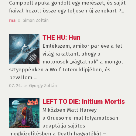
Campbell apuka gondolt egy merészet, és saját
fiaival hozott össze egy teljesen új zenekart P...
» Simon Zoltán
ma
THE HU: Hun
Emlékszem, amikor pár éve a fél
világ rakattant, ahogy a
motorosok „vágtatnak” a mongol
sztyeppénken a Wolf Totem klipjében, és
bevallom ...
07. 24. » György Zoltán
LEFT TO DIE: Initium Mortis
Miközben Matt Harvey
a Gruesome-mal folyamatosan
adaptálja sajátos
megközelítésben a Death hagyatékát –