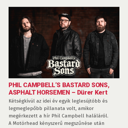
PHIL CAMPBELL’S BASTARD SONS,
ASPHALT HORSEMEN – Dürer Kert
Kétségkívül az idei év egyik leglesújtóbb és
legmeglepőbb pillanata volt, amikor
megérkezett a hír Phil Campbell haláláról.
A Motörhead kényszerű megszűnése után