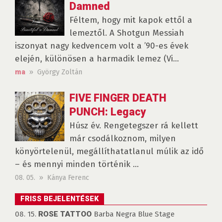
Damned
Féltem, hogy mit kapok ettől a
lemeztől. A Shotgun Messiah
iszonyat nagy kedvencem volt a ’90-es évek
elején, különösen a harmadik lemez (Vi...
» György Zoltán
ma
FIVE FINGER DEATH
PUNCH: Legacy
Húsz év. Rengetegszer rá kellett
már csodálkoznom, milyen
könyörtelenül, megállíthatatlanul múlik az idő
– és mennyi minden történik ...
08. 05. » Kánya Ferenc
FRISS BEJELENTÉSEK
08. 15.
ROSE TATTOO
Barba Negra Blue Stage