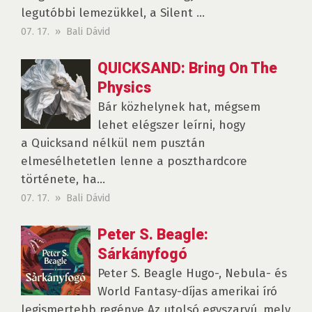
legutóbbi lemezükkel, a Silent ...
07. 17. » Bali Dávid
QUICKSAND: Bring On The
Physics
Bár közhelynek hat, mégsem
lehet elégszer leírni, hogy
a Quicksand nélkül nem pusztán
elmesélhetetlen lenne a poszthardcore
története, ha...
07. 17. » Bali Dávid
Peter S. Beagle:
Sárkányfogó
Peter S. Beagle Hugo-, Nebula- és
World Fantasy-díjas amerikai író
legismertebb regénye Az utolsó egyszarvú, mely