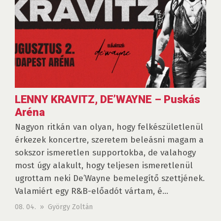
LENNY KRAVITZ, DE’WAYNE – Puskás
Aréna
Nagyon ritkán van olyan, hogy felkészületlenül
érkezek koncertre, szeretem beleásni magam a
sokszor ismeretlen supportokba, de valahogy
most úgy alakult, hogy teljesen ismeretlenül
ugrottam neki De’Wayne bemelegítő szettjének.
Valamiért egy R&B-előadót vártam, é...
08. 04. » György Zoltán