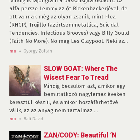
Mindig is rajongtam a basszusgitárosokért. Az
alfa persze Lemmy az őt Rickenbackerjével, de
ott vannak még az olyan zsenik, mint Flea
(RHCP), Trujillo (azértsemmetallica, Suicidal
Tendencies, Infectious Grooves) vagy Billy Gould
(Faith No More). No meg Les Claypool. Neki az...
» György Zoltán
ma
SLOW GOAT: Where The
Wisest Fear To Tread
Mindig becsülöm azt, amikor egy
bemutatkozó nagylemez éveken
keresztül készül, és amikor hozzáférhetővé
válik, az az anyag nem tartalmaz ...
» Bali Dávid
ma
ZAN/CODY: Beautiful ’N