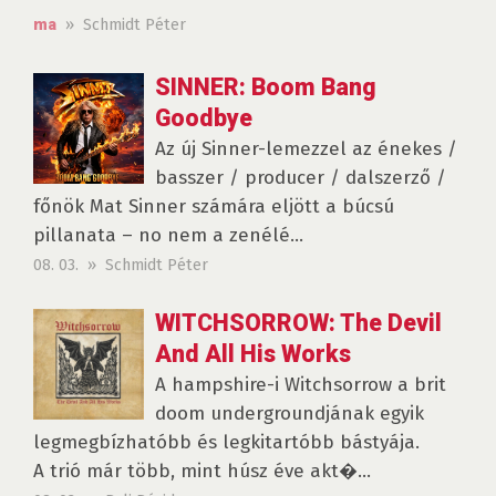
» Schmidt Péter
ma
SINNER: Boom Bang
Goodbye
Az új Sinner-lemezzel az énekes /
basszer / producer / dalszerző /
főnök Mat Sinner számára eljött a búcsú
pillanata – no nem a zenélé...
08. 03. » Schmidt Péter
WITCHSORROW: The Devil
And All His Works
A hampshire-i Witchsorrow a brit
doom undergroundjának egyik
legmegbízhatóbb és legkitartóbb bástyája.
A trió már több, mint húsz éve akt�...