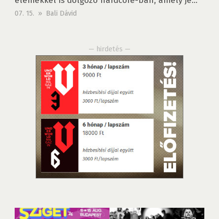
elemekkel is dolgozó hardcore-ban, amely je...
07. 15. » Bali Dávid
— hirdetés —