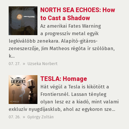
NORTH SEA ECHOES: How
to Cast a Shadow
Az amerikai Fates Warning
a progresszív metal egyik
legkiválóbb zenekara. Alapító-gitáros-
zeneszerzője, Jim Matheos régóta ír szólóban,
k...
07. 27. » Uzseka Norbert
TESLA: Homage
Hát végül a Tesla is kikötött a
Frontiersnél. Lassan tényleg
olyan lesz ez a kiadó, mint valami
exkluzív nyugdíjasklub, ahol az egykoron sze...
07. 26. » György Zoltán