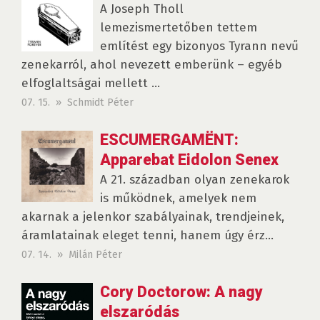
A Joseph Tholl
lemezismertetőben tettem
említést egy bizonyos Tyrann nevű
zenekarról, ahol nevezett emberünk – egyéb
elfoglaltságai mellett ...
07. 15. » Schmidt Péter
ESCUMERGAMËNT:
Apparebat Eidolon Senex
A 21. században olyan zenekarok
is működnek, amelyek nem
akarnak a jelenkor szabályainak, trendjeinek,
áramlatainak eleget tenni, hanem úgy érz...
07. 14. » Milán Péter
Cory Doctorow: A ​nagy
elszaródás