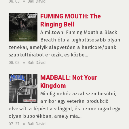
08. 03. » Bali Dávid
FUMING MOUTH: The
Ringing Bell
A miltowni Fuming Mouth a Black
Breath óta a leghatásosabb olyan
zenekar, amelyik alapvetően a hardcore/punk
szubkultúrából érkezik, és közbe...
08. 03. » Bali Dávid
MADBALL: Not Your
Kingdom
Mindig nehéz azzal szembesülni,
amikor egy veterán produkció
elveszíti a lépést a világgal, és benne ragad egy
olyan buborékban, amely mia...
07. 27. » Bali Dávid