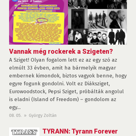
Vannak még rockerek a Szigeten?
A Sziget! Olyan fogalom lett ez az egy szó az
elmúlt 33 évben, amit ha bármelyik magyar
embernek kimondok, biztos vagyok benne, hogy
egyre fogunk gondolni. Volt ez Diáksziget,
Eurowoodstock, Pepsi Sziget, próbálták angolul
is eladni (Island of Freedom) – gondolom az
egy...
08. 05. » György Zoltán
TYRANN: Tyrann Forever