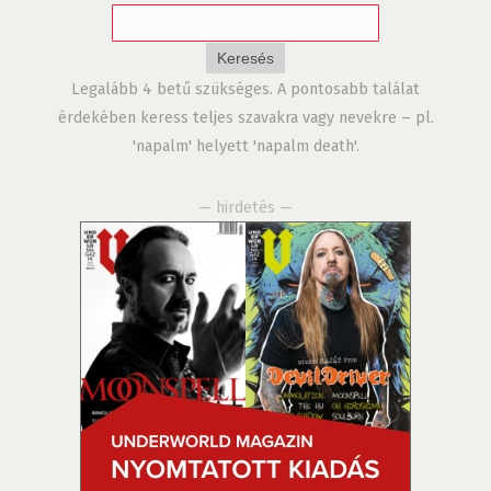
Legalább 4 betű szükséges. A pontosabb találat
érdekében keress teljes szavakra vagy nevekre – pl.
'napalm' helyett 'napalm death'.
— hirdetés —