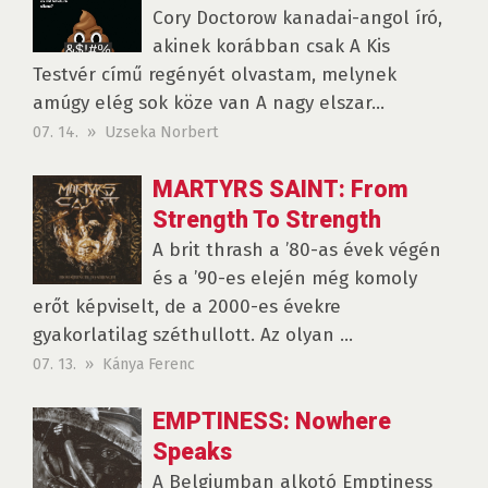
Cory Doctorow kanadai-angol író,
akinek korábban csak A Kis
Testvér című regényét olvastam, melynek
amúgy elég sok köze van A nagy elszar...
07. 14. » Uzseka Norbert
MARTYRS SAINT: From
Strength To Strength
A brit thrash a ’80-as évek végén
és a ’90-es elején még komoly
erőt képviselt, de a 2000-es évekre
gyakorlatilag széthullott. Az olyan ...
07. 13. » Kánya Ferenc
EMPTINESS: Nowhere
Speaks
A Belgiumban alkotó Emptiness